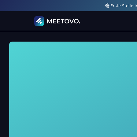
🍿
Erste Stelle