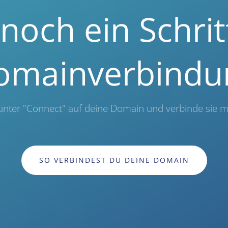
noch ein Schrit
omainverbindu
unter "Connect" auf deine Domain und verbinde sie 
SO VERBINDEST DU DEINE DOMAIN