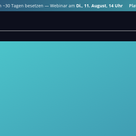
 in ~30 Tagen besetzen — Webinar am
Di., 11. August, 14 Uhr
Pla