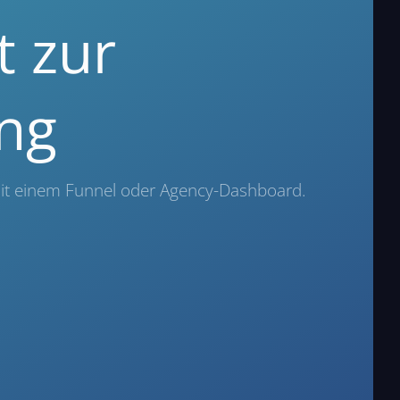
t zur
ng
mit einem Funnel oder Agency-Dashboard.