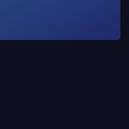
auf Servern in
chenzentren.
ADV-Vertrag inklusive
g an
Auftragsverarbeitungsvertrag