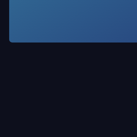
Deine Daten u
Frankfurt a
ISO/IEC 27001
Serve
Unsere Server laufen
Alle 