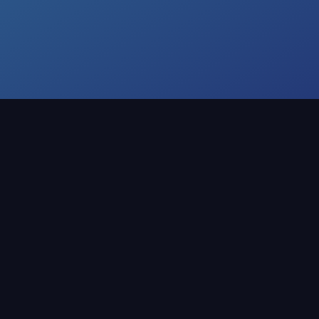
SICHERHEIT & DATENSCHUTZ
Sicher ist sicher.
nd die Daten deiner Bewerber liegen ausschließlich 
m Main – gehostet in ISO/IEC 27001-zertifizierten Re
r in Frankfurt (DE)
DSGVO-konform
Daten werden
Datenschutz von Anfan